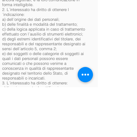
forma intelligibile.
2. L´interessato ha diritto di ottenere l
´indicazione:
a) dell´origine dei dati personali;
b) delle finalità e modalità del trattamento;
c) della logica applicata in caso di trattamento
effettuato con l´ausilio di strumenti elettronici;
d) degli estremi identificativi del titolare, dei
responsabili e del rappresentante designato ai
sensi dell´articolo 5, comma 2;
e) dei soggetti o delle categorie di soggetti ai
quali i dati personali possono essere
comunicati o che possono venirne a
conoscenza in qualità di rappresentante
designato nel territorio dello Stato, di
responsabili o incaricati.
3. L´interessato ha diritto di ottenere:
a) l´aggiornamento, la rettificazione ovvero,
quando vi ha interesse, l´integrazione dei dati;
b) la cancellazione, la trasformazione in forma
anonima o il blocco dei dati trattati in violazione
di legge, compresi quelli di cui non è
necessaria la conservazione in relazione agli
scopi per i quali i dati sono stati raccolti o
successivamente trattati;
c) l´attestazione che le operazioni di cui alle
lettere a) e b) sono state portate a conoscenza,
anche per quanto riguarda il loro contenuto, di