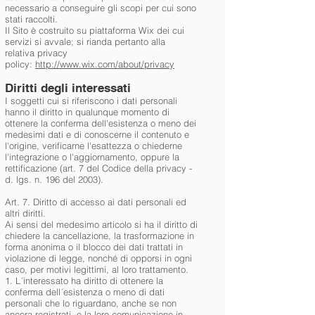
necessario a conseguire gli scopi per cui sono
stati raccolti.
Il Sito è costruito su piattaforma Wix dei cui
servizi si avvale; si rianda pertanto alla
relativa privacy
policy:
http://www.wix.com/about/privacy
Diritti degli interessati
I soggetti cui si riferiscono i dati personali
hanno il diritto in qualunque momento di
ottenere la conferma dell'esistenza o meno dei
medesimi dati e di conoscerne il contenuto e
l'origine, verificarne l'esattezza o chiederne
l'integrazione o l'aggiornamento, oppure la
rettificazione (art. 7 del Codice della privacy -
d. lgs. n. 196 del 2003).
Art. 7. Diritto di accesso ai dati personali ed
altri diritti.
Ai sensi del medesimo articolo si ha il diritto di
chiedere la cancellazione, la trasformazione in
forma anonima o il blocco dei dati trattati in
violazione di legge, nonché di opporsi in ogni
caso, per motivi legittimi, al loro trattamento.
1. L´interessato ha diritto di ottenere la
conferma dell´esistenza o meno di dati
personali che lo riguardano, anche se non
ancora registrati, e la loro comunicazione in